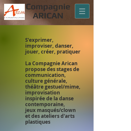
Compagnie
ARICAN
S'exprimer,
improviser, danser,
jouer, créer, pratiquer
La Compagnie Arican
propose des stages de
communication,
culture générale,
théâtre gestuel/mime,
improvisation
inspirée de la danse
contemporaine,
jeux masqués/clown
et des ateliers d'arts
plastiques