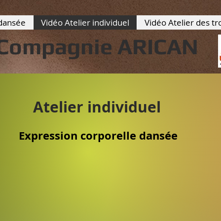
 dansée
Vidéo Atelier individuel
Vidéo Atelier des tr
Compagnie ARICAN
Atelier individuel
Expression corporelle dansée