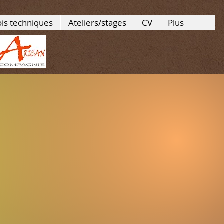
ois techniques
Ateliers/stages
CV
Plus